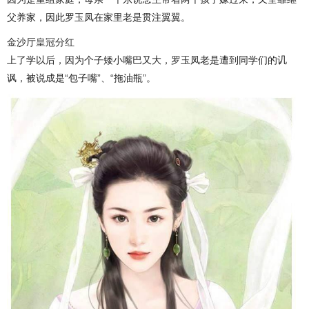
父养家，因此罗玉凤在家里老是贯注翼翼。
金沙厅
皇冠分红
上了学以后，因为个子矮小嘴巴又大，罗玉凤老是遭到同学们的讥
讽，被说成是“包子嘴”、“拖油瓶”。