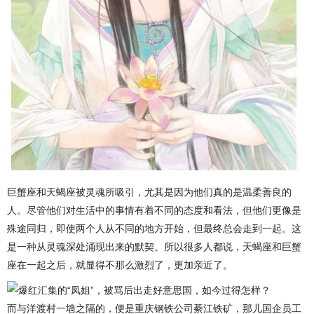
巨蟹座和天蝎座被灵魂所吸引，尤其是因为他们真的是温柔善良的
人。尽管他们对生活中的事情有着不同的态度和看法，但他们更像是
殊途同归，即使两个人从不同的地方开始，但最终总会走到一起。这
是一种从灵魂深处涌现出来的默契。所以很多人都说，天蝎座和巨蟹
座在一起之后，就显得不那么激烈了，更加亲近了。
而与洋渡村一墙之隔的，便是重庆钢铁公司綦江铁矿，那儿国企员工