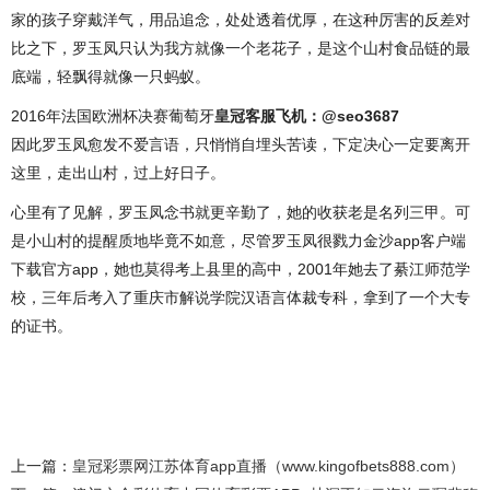
家的孩子穿戴洋气，用品追念，处处透着优厚，在这种厉害的反差对
比之下，罗玉凤只认为我方就像一个老花子，是这个山村食品链的最
底端，轻飘得就像一只蚂蚁。
2016年法国欧洲杯决赛葡萄牙
皇冠客服飞机：@seo3687
因此罗玉凤愈发不爱言语，只悄悄自埋头苦读，下定决心一定要离开
这里，走出山村，过上好日子。
心里有了见解，罗玉凤念书就更辛勤了，她的收获老是名列三甲。可
是小山村的提醒质地毕竟不如意，尽管罗玉凤很戮力金沙app客户端
下载官方app，她也莫得考上县里的高中，2001年她去了綦江师范学
校，三年后考入了重庆市解说学院汉语言体裁专科，拿到了一个大专
的证书。
上一篇：
皇冠彩票网江苏体育app直播（www.kingofbets888.com）