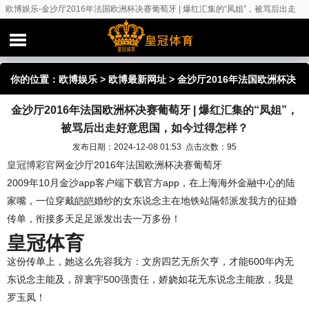
欧博娱乐-金沙厅2016年法国欧洲杯决赛葡萄牙 | 爆红汇集的“凤姐”，被骂后出走
好意思国，如今过得怎样？
你的位置：
欧博娱乐
>
欧博最新网址
> 金沙厅2016年法国欧洲杯决
金沙厅2016年法国欧洲杯决赛葡萄牙 | 爆红汇集的“凤姐”，
赛葡萄牙 | 爆红汇集的“凤姐”，被骂后出走好意思国，如今过得怎
被骂后出走好意思国，如今过得怎样？
样？
发布日期：2024-12-08 01:53 点击次数：95
皇冠博彩官网
金沙厅2016年法国欧洲杯决赛葡萄牙
2009年10月金沙app客户端下载官方app，在上海海外金融中心的陆
家嘴，一位穿戴皑皑婚纱的女东说念主在地铁站隔邻派发我方的征婚
传单，衔接多天足足派发出去一万多份！
皇冠体育
这份传单上，她这么先容我方：文房四艺无所欠亨，才能600年内无
东说念主能及，辞寰宇500强责任，娇娆如花无东说念主能敌，我是
罗玉凤！