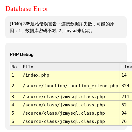
Database Error
(1040) 365建站错误警告：连接数据库失败，可能的原
因：1、数据库密码不对; 2、mysql未启动。
PHP Debug
No.
File
Line
1
/index.php
14
2
/source/function/function_extend.php
324
3
/source/class/jzmysql.class.php
211
4
/source/class/jzmysql.class.php
62
5
/source/class/jzmysql.class.php
94
6
/source/class/jzmysql.class.php
76