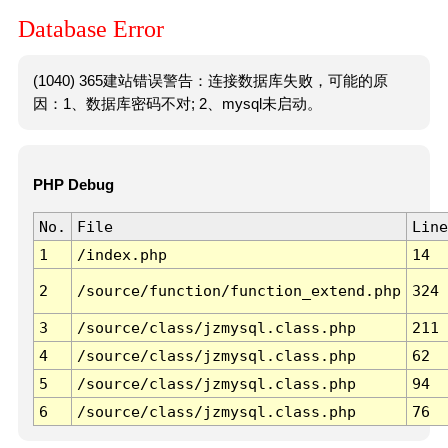
Database Error
(1040) 365建站错误警告：连接数据库失败，可能的原
因：1、数据库密码不对; 2、mysql未启动。
PHP Debug
No.
File
Line
1
/index.php
14
2
/source/function/function_extend.php
324
3
/source/class/jzmysql.class.php
211
4
/source/class/jzmysql.class.php
62
5
/source/class/jzmysql.class.php
94
6
/source/class/jzmysql.class.php
76