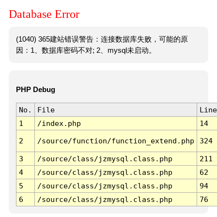
Database Error
(1040) 365建站错误警告：连接数据库失败，可能的原
因：1、数据库密码不对; 2、mysql未启动。
PHP Debug
No.
File
Line
1
/index.php
14
2
/source/function/function_extend.php
324
3
/source/class/jzmysql.class.php
211
4
/source/class/jzmysql.class.php
62
5
/source/class/jzmysql.class.php
94
6
/source/class/jzmysql.class.php
76