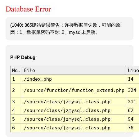
Database Error
(1040) 365建站错误警告：连接数据库失败，可能的原
因：1、数据库密码不对; 2、mysql未启动。
PHP Debug
No.
File
Line
1
/index.php
14
2
/source/function/function_extend.php
324
3
/source/class/jzmysql.class.php
211
4
/source/class/jzmysql.class.php
62
5
/source/class/jzmysql.class.php
94
6
/source/class/jzmysql.class.php
76