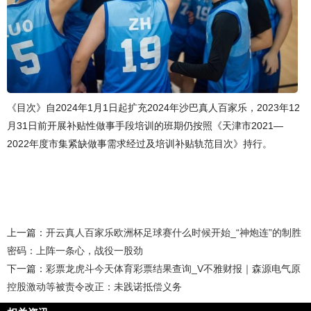
《目次》自2024年1月1日起扩充2024年沙巴真人百家乐，2023年12
月31日前开展补贴性做事手段培训的班期仍按照《天津市2021—
2022年度市集紧缺做事需求经过及培训补贴轨范目次》持行。
上一篇：
开云真人百家乐欧洲杯足球赛什么时候开始_“神炮连”的制胜
密码：上阵一条心，战役一股劲
下一篇：
彩票龙虎斗今天体育彩票结果查询_V不雅财报｜森源电气原
控股激动等被责令改正：未践诺抵偿义务