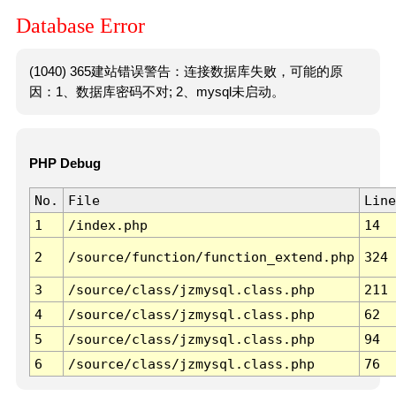
Database Error
(1040) 365建站错误警告：连接数据库失败，可能的原
因：1、数据库密码不对; 2、mysql未启动。
PHP Debug
No.
File
Line
1
/index.php
14
2
/source/function/function_extend.php
324
3
/source/class/jzmysql.class.php
211
4
/source/class/jzmysql.class.php
62
5
/source/class/jzmysql.class.php
94
6
/source/class/jzmysql.class.php
76