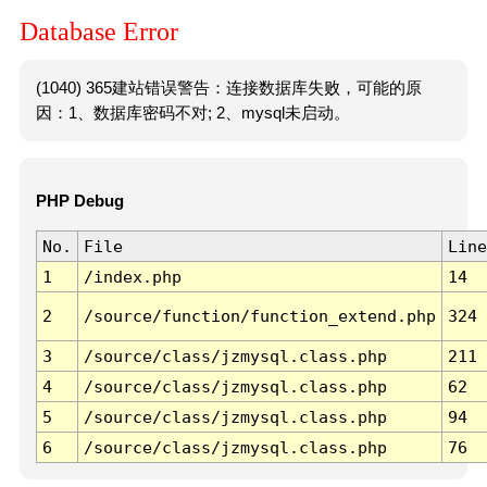
Database Error
(1040) 365建站错误警告：连接数据库失败，可能的原
因：1、数据库密码不对; 2、mysql未启动。
PHP Debug
No.
File
Line
1
/index.php
14
2
/source/function/function_extend.php
324
3
/source/class/jzmysql.class.php
211
4
/source/class/jzmysql.class.php
62
5
/source/class/jzmysql.class.php
94
6
/source/class/jzmysql.class.php
76