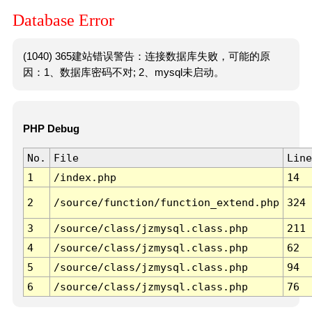
Database Error
(1040) 365建站错误警告：连接数据库失败，可能的原
因：1、数据库密码不对; 2、mysql未启动。
PHP Debug
No.
File
Line
1
/index.php
14
2
/source/function/function_extend.php
324
3
/source/class/jzmysql.class.php
211
4
/source/class/jzmysql.class.php
62
5
/source/class/jzmysql.class.php
94
6
/source/class/jzmysql.class.php
76