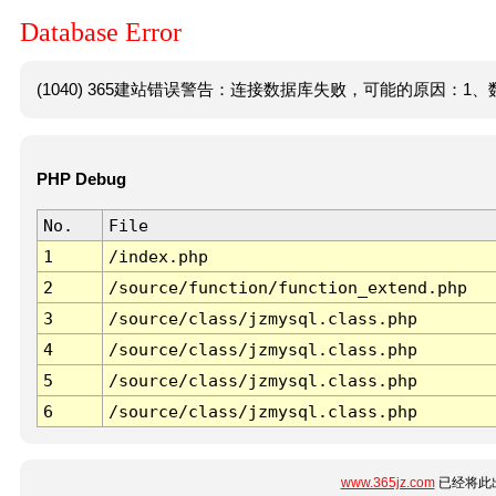
Database Error
(1040) 365建站错误警告：连接数据库失败，可能的原因：1、数
PHP Debug
No.
File
1
/index.php
2
/source/function/function_extend.php
3
/source/class/jzmysql.class.php
4
/source/class/jzmysql.class.php
5
/source/class/jzmysql.class.php
6
/source/class/jzmysql.class.php
www.365jz.com
已经将此