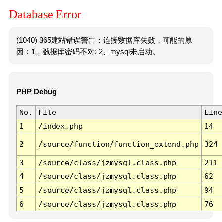
Database Error
(1040) 365建站错误警告：连接数据库失败，可能的原
因：1、数据库密码不对; 2、mysql未启动。
PHP Debug
No.
File
Line
1
/index.php
14
2
/source/function/function_extend.php
324
3
/source/class/jzmysql.class.php
211
4
/source/class/jzmysql.class.php
62
5
/source/class/jzmysql.class.php
94
6
/source/class/jzmysql.class.php
76