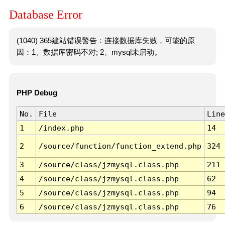
Database Error
(1040) 365建站错误警告：连接数据库失败，可能的原
因：1、数据库密码不对; 2、mysql未启动。
PHP Debug
No.
File
Line
1
/index.php
14
2
/source/function/function_extend.php
324
3
/source/class/jzmysql.class.php
211
4
/source/class/jzmysql.class.php
62
5
/source/class/jzmysql.class.php
94
6
/source/class/jzmysql.class.php
76