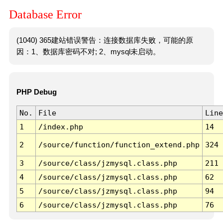
Database Error
(1040) 365建站错误警告：连接数据库失败，可能的原
因：1、数据库密码不对; 2、mysql未启动。
PHP Debug
No.
File
Line
1
/index.php
14
2
/source/function/function_extend.php
324
3
/source/class/jzmysql.class.php
211
4
/source/class/jzmysql.class.php
62
5
/source/class/jzmysql.class.php
94
6
/source/class/jzmysql.class.php
76