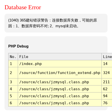
Database Error
(1040) 365建站错误警告：连接数据库失败，可能的原
因：1、数据库密码不对; 2、mysql未启动。
PHP Debug
No.
File
Line
1
/index.php
14
2
/source/function/function_extend.php
324
3
/source/class/jzmysql.class.php
211
4
/source/class/jzmysql.class.php
62
5
/source/class/jzmysql.class.php
94
6
/source/class/jzmysql.class.php
76