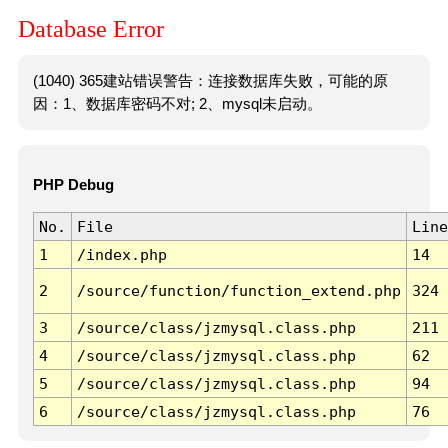
Database Error
(1040) 365建站错误警告：连接数据库失败，可能的原
因：1、数据库密码不对; 2、mysql未启动。
PHP Debug
No.
File
Line
1
/index.php
14
2
/source/function/function_extend.php
324
3
/source/class/jzmysql.class.php
211
4
/source/class/jzmysql.class.php
62
5
/source/class/jzmysql.class.php
94
6
/source/class/jzmysql.class.php
76