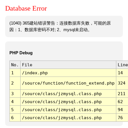
Database Error
(1040) 365建站错误警告：连接数据库失败，可能的原
因：1、数据库密码不对; 2、mysql未启动。
PHP Debug
No.
File
Line
1
/index.php
14
2
/source/function/function_extend.php
324
3
/source/class/jzmysql.class.php
211
4
/source/class/jzmysql.class.php
62
5
/source/class/jzmysql.class.php
94
6
/source/class/jzmysql.class.php
76