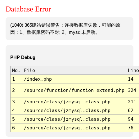
Database Error
(1040) 365建站错误警告：连接数据库失败，可能的原
因：1、数据库密码不对; 2、mysql未启动。
PHP Debug
No.
File
Line
1
/index.php
14
2
/source/function/function_extend.php
324
3
/source/class/jzmysql.class.php
211
4
/source/class/jzmysql.class.php
62
5
/source/class/jzmysql.class.php
94
6
/source/class/jzmysql.class.php
76