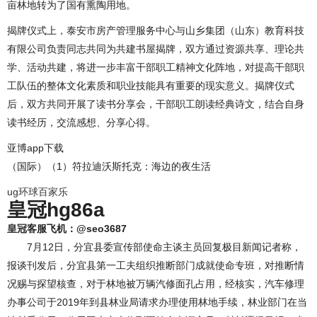
亩林地转为了国有熏陶用地。
揭牌仪式上，泰安市房产管理服务中心与山乡集团（山东）教育科技
有限公司负责同志共同为共建书屋揭牌，双方通过资源共享、理论共
学、活动共建，将进一步丰富干部职工精神文化阵地，对提高干部职
工队伍的整体文化素质和职业技能具有重要的现实意义。揭牌仪式
后，双方共同开展了读书分享会，干部职工朗读经典诗文，结合自身
读书经历，交流感想、分享心得。
亚博app下载
（国际）（1）符拉迪沃斯托克：海边的夜生活
ug环球百家乐
皇冠hg86a
皇冠客服飞机：@seo3687
7月12日，分宜县委宣传部使命主谈主员回复极目新闻记者称，
报谈刊发后，分宜县第一工夫组织推断部门成就使命专班，对推断情
况赐与探望核查，对于林地被万辆汽修面孔占用，经核实，汽车修理
办事公司于2019年到县林业局请求办理使用林地手续，林业部门在当