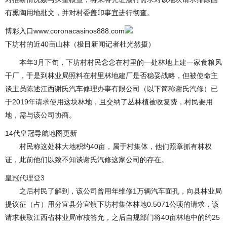
有熏陶用地批文，并对村委盖印事宜进行彻查。
博彩入口www.coronacasinos888.com
下坊村的近40亩山林（极目新闻记者杜光然摄）
本年3月下旬，下坊村村民念念在村里的一处林地上建一家食粮风
干厂，于是到林业局照料在村里林地建厂是否稳妥战略，但被使命主
谈主员陈述江西谢氏汽车修理办事有限公司（以下简称谢氏汽修）已
于2019年请求使用这块林地，且交纳了丛林植被收复费，村民要用
地，需与该公司协商。
14代皇冠导航地图更新
村民称这处林大地积约40亩，属于村集体，他们照章抓有林权
证，此前他们以致不知谈谢氏汽修这家公司的存在。
皇冠代理登3
之后村民了解到，该公司曾用年维修1万辆汽车面孔，向县林业局
提议征（占）用分宜县分宜镇下坊村集体林地0.5071公顷的请求，该
请求获取江西省林业局审核答允，之后自规部门将40亩林地中的约25