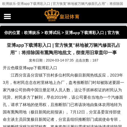
欧博娱乐-亚博app下载博彩入口 | 官方恢复“林地被万辆汽修面孔占用”：将排除国
有熏陶用地批文，彻查用旧章盖印一事
你的位置：
欧博娱乐
>
欧博试玩
> 亚博app下载博彩入口 | 官方恢
亚博app下载博彩入口 | 官方恢复“林地被万辆汽修面孔占
复“林地被万辆汽修面孔占用”：将排除国有熏陶用地批文，彻查用
用”：将排除国有熏陶用地批文，彻查用旧章盖印一事
旧章盖印一事
发布日期：2024-03-14 07:35 点击次数：187
开云色碟亚博app下载博彩入口
江西分宜县分宜镇下坊村多位村民向极目新闻热线反应，2023年
3月，有村民念念在村里林地上办厂，盘考推断部门时却被陈述要跟一
家汽修公司协商中国注册足球人员人数，这让手抓林权证的村民认为
诧异。村民多方了解到，早在2019年，该公司要在当地办一个汽修面
孔，请求了林地的使用权，且推断部门已将该块地由集体农用地转为
国有熏陶用地（极目新闻此前报谈）。7月12日，分宜县委宣传部使
命主谈主员回复极目新闻记者，分宜县组织推断部门成就使命专班，
对推断情况赐与探望核查，将来将凭证履行需求对该地块请求排除国