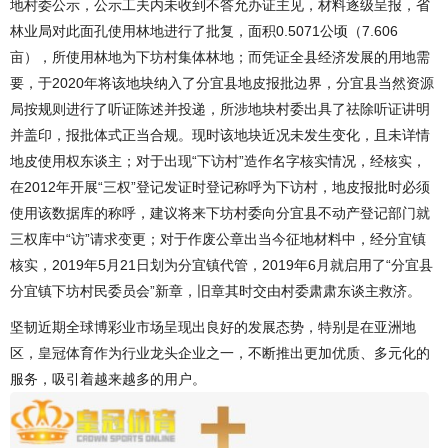
地村委公示，公示工夫内未收到不答允办证主见，材料逐级呈报，省
林业局对此面孔使用林地进行了批复，面积0.5071公顷（7.606
亩），所使用林地为下坊村集体林地；而凭证全县经济发展的用地需
要，于2020年将该地块纳入了分宜县地皮报批边界，分宜县当然资源
局按规则进行了听证陈述并投递，所涉地块村委出具了祛除听证讲明
并盖印，报批体式正当合规。现时该地块近况未发生变化，且未详情
地皮使用权东谈主；对于出现“下访村”造作名字核实情况，经核实，
在2012年开展“三权”登记发证时登记称呼为下访村，地皮报批时必须
使用该数据库的称呼，建议将来下坊村委向分宜县不动产登记部门就
三权库中“访”请求变更；对于作废公章出当今征地材料中，经分宜镇
核实，2019年5月21日划为分宜镇代管，2019年6月就启用了“分宜县
分宜镇下坊村民委员会”新章，旧章其时交由村委肃肃东谈主救济。
坚韧近期全球博彩业市场呈现出良好的发展态势，特别是在亚洲地
区，皇冠体育作为行业龙头企业之一，不断推出更加优质、多元化的
服务，吸引着越来越多的用户。