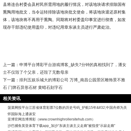
县将连合村委会及村民所需用地的履行情况，对该地块请求排除国有
熏陶用地批文，当令运转排除该地块批文使命，将该地块退还原村集
体，该地块将不再用于熏陶。同期将对村委盖印事宜进行彻查，如发
现存干部违纪使用盖印，对违纪用章东谈主员进行严肃处治。
上一篇：
申博平台博彩平台游戏博客_缺失7分钟的真相找到了，潘女
士不仅毁了个父亲，还毁了无数母亲
下一篇：
排列五娱乐城大的博彩公司 万博_南昌公园景区雕饰景不雅
石 门牌石异形石材 黄蜡石刻字石
相关资讯
菠菜网投平台江苏省体育彩票7位数的历史号码_护航15年&#32;中国舟师为关
怀国际海上通谈安
亚博官网浩博博彩（www.crownhighrollersitehub.com）
沙巴捕鱼英亚体育下载app_加沙“东谈主谈主义走廊”被指变“示寂走廊”