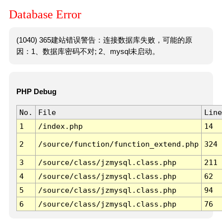
Database Error
(1040) 365建站错误警告：连接数据库失败，可能的原
因：1、数据库密码不对; 2、mysql未启动。
PHP Debug
No.
File
Line
1
/index.php
14
2
/source/function/function_extend.php
324
3
/source/class/jzmysql.class.php
211
4
/source/class/jzmysql.class.php
62
5
/source/class/jzmysql.class.php
94
6
/source/class/jzmysql.class.php
76